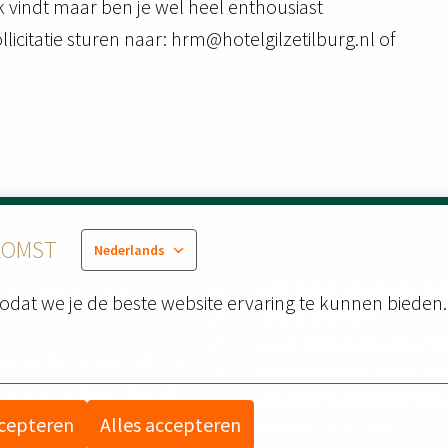
euk vindt maar ben je wel heel enthousiast
licitatie sturen naar: hrm@hotelgilzetilburg.nl of
KOMST
Nederlands
DER VALK?
KORTING OP OVERNACHTIN
odat we je de beste website ervaring te kunnen bieden.
GRATIS SPORTEN
LEUKE PERSONEELSFEESTE
nze gasten maar ook ons 
KORTING OP HET RESTAURA
pen, spontane sfeer en 
EEN GRATIS OVERNACHTING
.
ccepteren
Alles accepteren
EEN HEEL LEUK TEAM