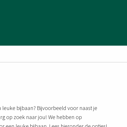
 leuke bijbaan? Bijvoorbeeld voor naast je
lburg op zoek naar jou! We hebben op
r een leuke bijbaan. Lees hieronder de opties!