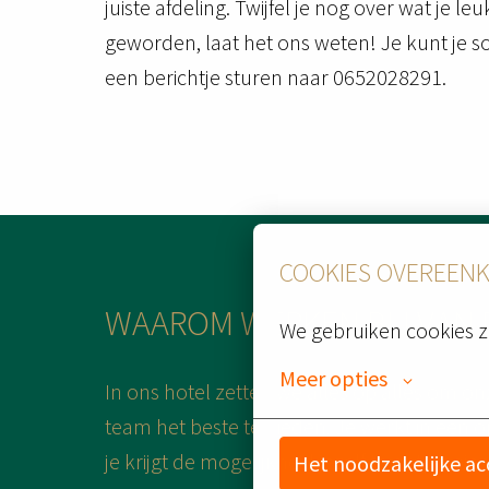
juiste afdeling. Twijfel je nog over wat je l
geworden, laat het ons weten! Je kunt je sol
een berichtje sturen naar 0652028291.
COOKIES OVEREEN
WAAROM WERKEN BIJ VAN 
We gebruiken cookies z
Meer opties
In ons hotel zetten we alles op alles om o
team het beste te bieden. Je werkt in een o
je krijgt de mogelijkheid jezelf te ontplooien
Het noodzakelijke a