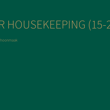
R HOUSEKEEPING (15-
choonmaak