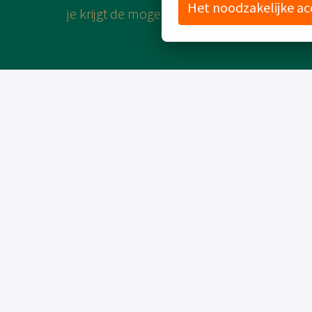
Het noodzakelijke a
je krijgt de mogelijkheid jezelf te ontplooien