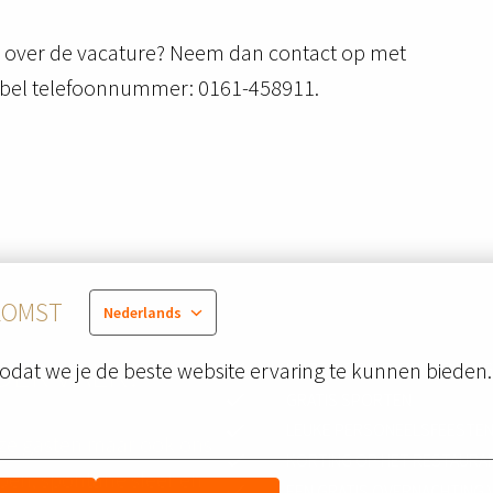
tie over de vacature? Neem dan contact op met
 bel telefoonnummer: 0161-458911.
KOMST
Nederlands
DER VALK?
odat we je de beste website ervaring te kunnen bieden.
KORTING OP OVERNACHTIN
GRATIS SPORTEN
LEUKE PERSONEELSFEESTE
nze gasten maar ook ons 
KORTING OP HET RESTAURA
pen, spontane sfeer en 
EEN GRATIS OVERNACHTING