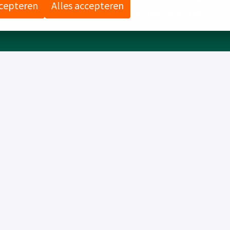
ccepteren
Alles accepteren
.
EEN HEEL LEUK TEAM
HOTEL GILZE-TILBURG