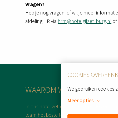
Vragen?
Heb je nog vragen, of wil je meer informa
afdeling HR via
hrm@hotelgilzetilburg.nl
of
COOKIES OVEREEN
WAAROM WERKEN BIJ VAN 
We gebruiken cookies z
Meer opties
In ons hotel zetten we alles op alles om o
team het beste te bieden. Je werkt in een o